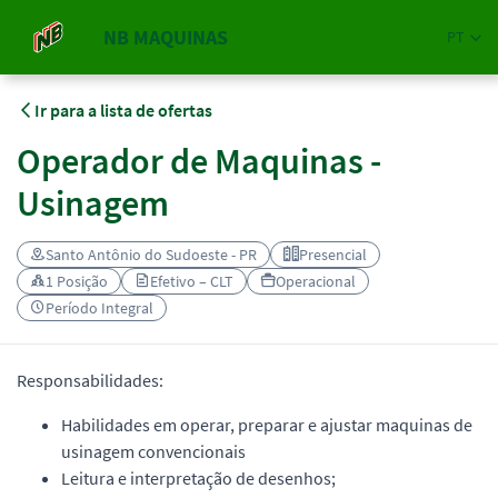
NB MAQUINAS
PT
Ir para a lista de ofertas
Operador de Maquinas -
Usinagem
Santo Antônio do Sudoeste - PR
Presencial
1 Posição
Efetivo – CLT
Operacional
Período Integral
Responsabilidades:
Habilidades em operar, preparar e ajustar maquinas de
usinagem convencionais
Leitura e interpretação de desenhos;