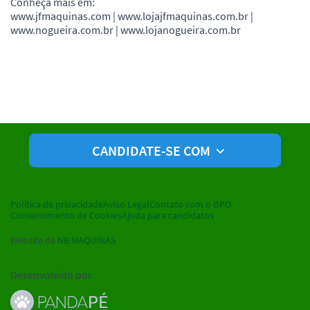
Conheça mais em:
www.jfmaquinas.com | www.lojajfmaquinas.com.br |
www.nogueira.com.br | www.lojanogueira.com.br
CANDIDATE-SE COM
Política de privacidade
Aviso Legal
Contato com o DPO
Consentimento de Cookies
Ajuda para candidatos
Website de
NB MAQUINAS
Desenvolvido por