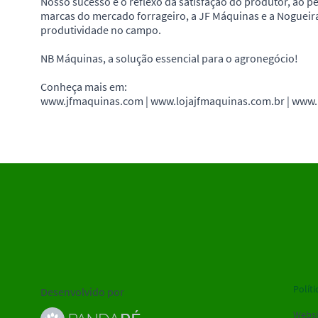
Nosso sucesso é o reflexo da satisfação do produtor, ao 
marcas do mercado forrageiro, a JF Máquinas e a Noguei
produtividade no campo.
NB Máquinas, a solução essencial para o agronegócio!
Conheça mais em:
www.jfmaquinas.com | www.lojajfmaquinas.com.br | www.
Políti
Desenvolvido por
Websi