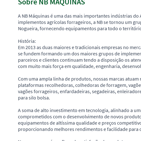
Sobre NB MAQUINAS
A NB Máquinas é uma das mais importantes indústrias do A
implementos agrícolas forrageiros, a NB se tornou um g
Nogueira, fornecendo equipamentos para todo o território 
História:
Em 2013 as duas maiores e tradicionais empresas no merca
se fundem formando um dos maiores grupos de implement
parceiros e clientes continuam tendo a disposição os ate
com muito mais força em qualidade, engenharia, desenvol
Com uma ampla linha de produtos, nossas marcas atuam nos
plataformas recolhedoras, colhedoras de forragem, vagões
vagões forrageiros, enfardadeiras, segadeiras, enleirado
para silo bolsa.
A soma de alto investimento em tecnologia, alinhado a um
comprometidos com o desenvolvimento de novos produto
equipamentos de altíssima qualidade e preços competiti
proporcionando melhores rendimentos e facilidade para 