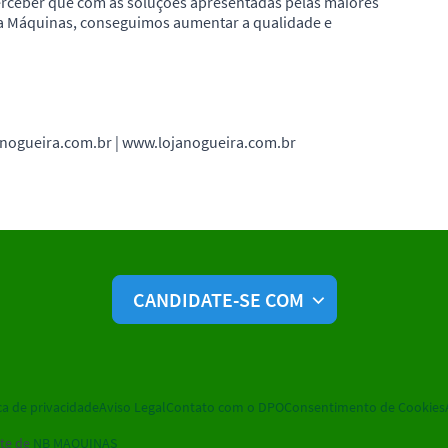
perceber que com as soluções apresentadas pelas maiores
ra Máquinas, conseguimos aumentar a qualidade e
nogueira.com.br | www.lojanogueira.com.br
CANDIDATE-SE COM
ca de privacidade
Aviso Legal
Contato com o DPO
Consentimento de Cookies
te de
NB MAQUINAS